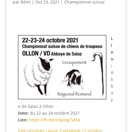
par
Rémi
|
Oct 23, 2021
|
Championnat suisse
L
i
e
u
:
A
b
b
a
y
e de Salaz à Ollon
Date:
du 22 au 24 octobre 2021
Lien:
https://fb.me/e/g4og7vEIA
liste résultats classe 3 vendredi 22 octobre